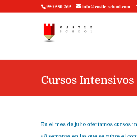
vt57fcc36k
950 550 269
info@castle-school.com
Cursos Intensivos
En el mes de julio ofertamos cursos i
• 3 semanas en las que se cubre el con