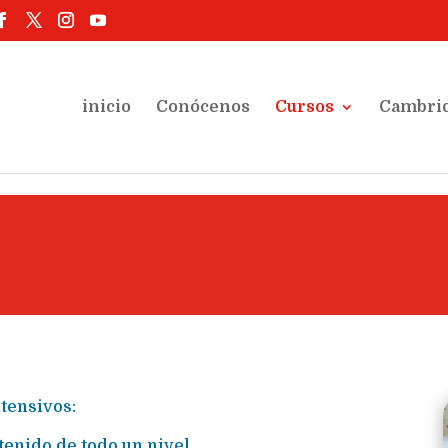
inicio
Conócenos
Cursos
Cambri
ntensivos:
tenido de todo un nivel.