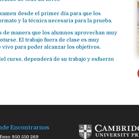
 examen desde el primer día para que los
rmato y la técnica necesaria para la prueba.
os de manera que los alumnos aprovechan muy
otarse. El trabajo fuera de clase es muy
 vivo para poder alcanzar los objetivos.
l curso, dependerá de su trabajo y esfuerzo
nde Encontrarnos
fono: 950 550 269