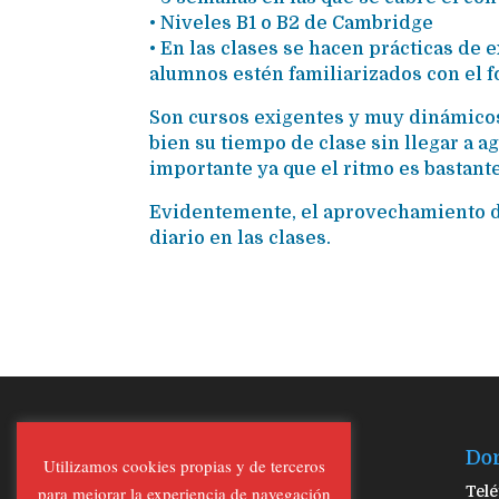
• Niveles B1 o B2 de Cambridge
• En las clases se hacen prácticas de
alumnos estén familiarizados con el fo
Son cursos exigentes y muy dinámic
bien su tiempo de clase sin llegar a ag
importante ya que el ritmo es bastante
Evidentemente, el aprovechamiento de
diario en las clases.
Legal
Do
Utilizamos cookies propias y de terceros
para mejorar la experiencia de navegación
Política de Cookies
Telé