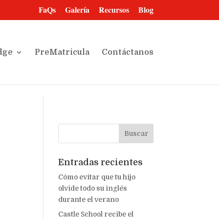
FaQs
Galería
Recursos
Blog
dge
PreMatricula
Contáctanos
Entradas recientes
Cómo evitar que tu hijo
olvide todo su inglés
durante el verano
Castle School recibe el