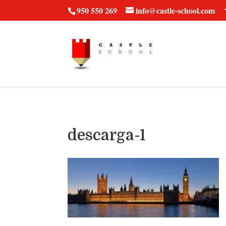
vt57fcc36k
950 550 269
info@castle-school.com
descarga-1