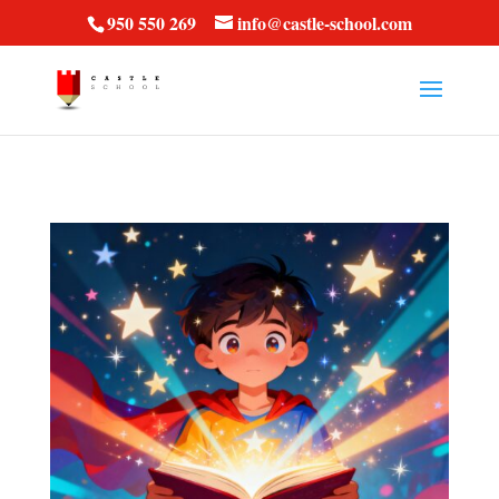
vt57fcc36k
950 550 269
info@castle-school.com