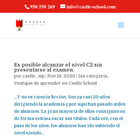
vt57fcc36k
950 550 269
info@castle-school.com
Es posible alcanzar el nivel C2 sin
presentarse al examen.
por
castle_wp
|
Nov 16, 2020
|
Sin categoría
,
Ventajas de aprender en Castle School
…Y no es ciencia ficción. Son ya casi 20 años
dirigiendo la academia y por aquí han pasado miles
de alumnos. La gran mayoría de ellos consiguieron
de forma exitosa sacar sus títulos. Cada vez, con el
paso de los años, los alumnos han ido subiendo el
nivel siendo...