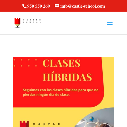
vt57fcc36k
950 550 269
info@castle-school.com