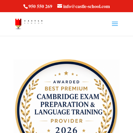
vt57fcc36k
950 550 269
info@castle-school.com