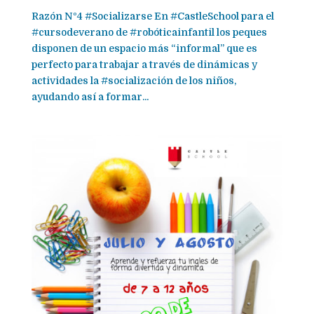
Razón Nº4 ‪#‎Socializarse‬ En ‪#‎CastleSchool‬ para el
‪#‎cursodeverano‬ de ‪#‎robóticainfantil‬ los peques
disponen de un espacio más “informal” que es
perfecto para trabajar a través de dinámicas y
actividades la ‪#‎socialización‬ de los niños,
ayudando así a formar...