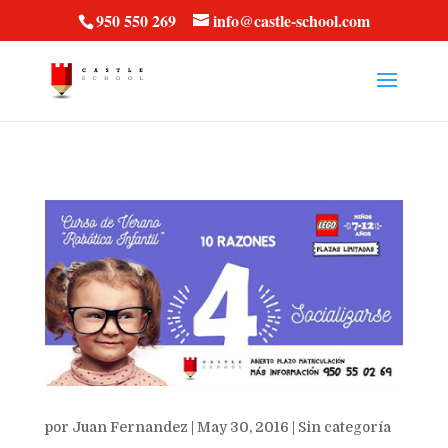
vt57fcc36k
950 550 269
info@castle-school.com
por
Juan Fernandez
|
May 30, 2016
|
Sin categoría