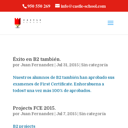
vt57fcc36k
950 550 269
info@castle-school.com
Éxito en B2 también.
por
Juan Fernandez
|
Jul 31, 2015
|
Sin categoría
Nuestros alumnos de B2 también han aprobado sus
examenes de First Certificate. Enhorabuena a
todos!! una vez más 100% de aprobados.
Projects FCE 2015.
por
Juan Fernandez
|
Jul 7, 2015
|
Sin categoría
B2 projects