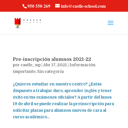
vt57fcc36k
950 550 269
info@castle-school.com
Pre-inscripción alumnos 2021-22
por
castle_wp
|
Abr 17, 2021
|
Información
importante
,
Sin categoría
¿Quieres estudiar en nuestro centro? ¿Estás
dispuesto a trabajar duro, aprender inglés y tener
éxito en tus exámenes oficiales? A partir del lunes
19 de abril se puede realizar la preinscripción para
solicitar plazas para alumnos nuevos de cara al
curso académico...