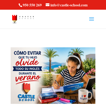
vt57fcc36k
950 550 269
info@castle-school.com