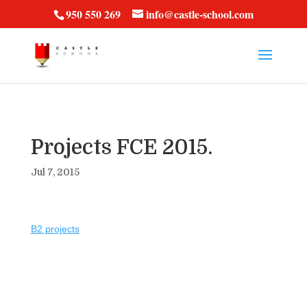
vt57fcc36k
950 550 269
info@castle-school.com
Projects FCE 2015.
Jul 7, 2015
B2 projects