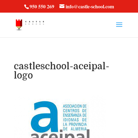
vt57fcc36k
950 550 269
info@castle-school.com
castleschool-aceipal-
logo