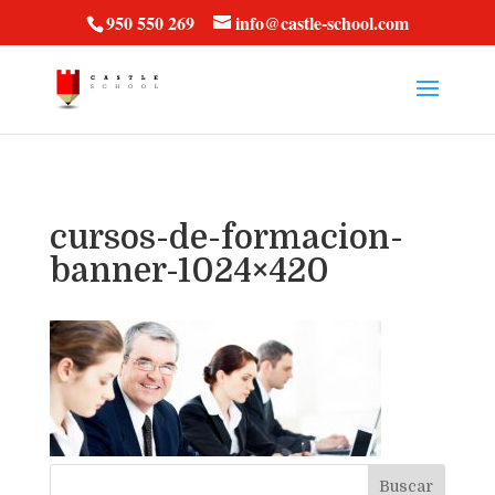
vt57fcc36k
950 550 269
info@castle-school.com
cursos-de-formacion-
banner-1024×420