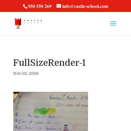
vt57fcc36k
950 550 269
info@castle-school.com
FullSizeRender-1
Nov 10, 2016