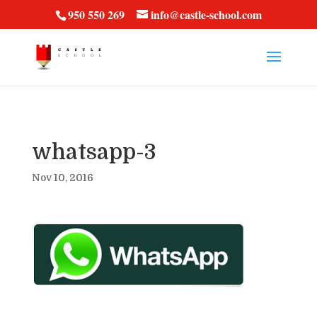
vt57fcc36k
950 550 269
info@castle-school.com
whatsapp-3
Nov 10, 2016