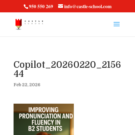
vt57fcc36k
950 550 269
info@castle-school.com
Copilot_20260220_2156
44
Feb 22, 2026