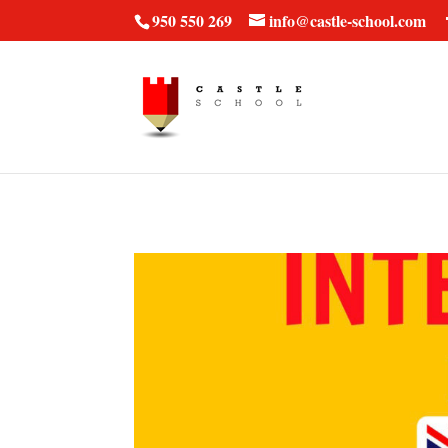
vt57fcc36k
950 550 269
info@castle-school.com