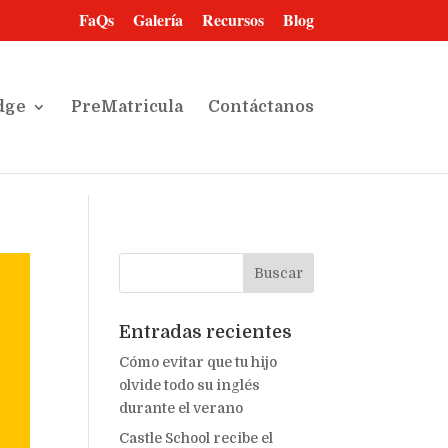
FaQs
Galería
Recursos
Blog
dge
PreMatricula
Contáctanos
Entradas recientes
Cómo evitar que tu hijo
olvide todo su inglés
durante el verano
Castle School recibe el