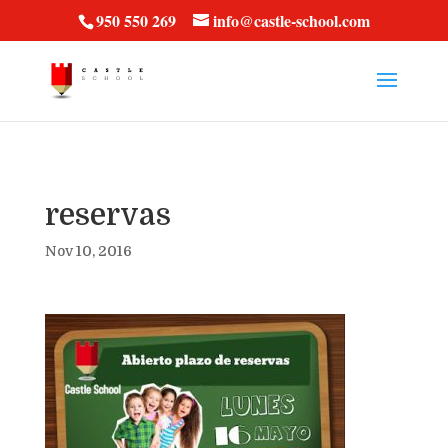
vt57fcc36k
950 550 269
info@castle-school.com
reservas
Nov 10, 2016