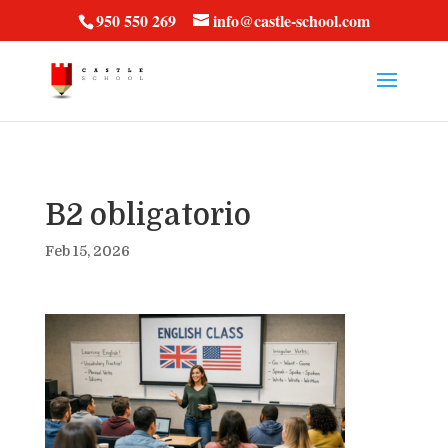
vt57fcc36k
950 550 269
info@castle-school.com
B2 obligatorio
Feb 15, 2026