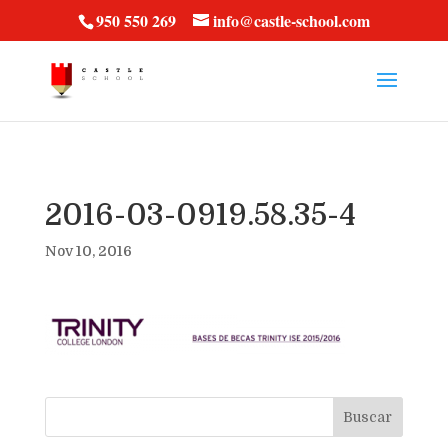
vt57fcc36k
950 550 269
info@castle-school.com
2016-03-0919.58.35-4
Nov 10, 2016