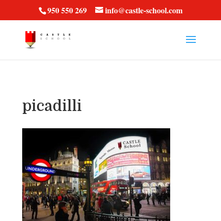
vt57fcc36k
950 550 269
info@castle-school.com
picadilli