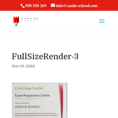
vt57fcc36k
950 550 269
info@castle-school.com
FullSizeRender-3
Nov 10, 2016