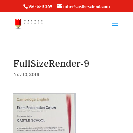
vt57fcc36k
950 550 269
info@castle-school.com
FullSizeRender-9
Nov 10, 2016