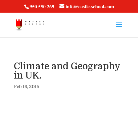
vt57fcc36k
950 550 269
info@castle-school.com
Climate and Geography
in UK.
Feb 16, 2015