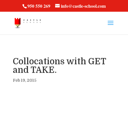
vt57fcc36k
950 550 269
info@castle-school.com
Collocations with GET
and TAKE.
Feb 19, 2015