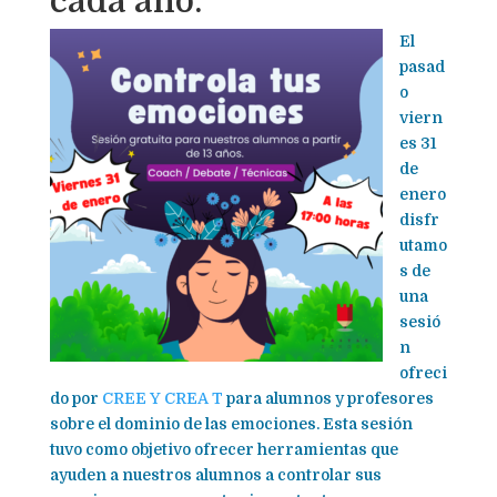
cada año.
El
pasad
o
viern
es 31
de
enero
disfr
utamo
s de
una
sesió
n
ofreci
do por
CREE Y CREA T
para alumnos y profesores
sobre el dominio de las emociones. Esta sesión
tuvo como objetivo ofrecer herramientas que
ayuden a nuestros alumnos a controlar sus