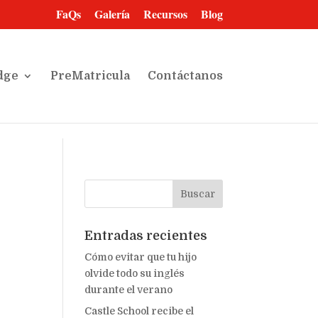
FaQs
Galería
Recursos
Blog
dge
PreMatricula
Contáctanos
Entradas recientes
Cómo evitar que tu hijo
olvide todo su inglés
durante el verano
Castle School recibe el