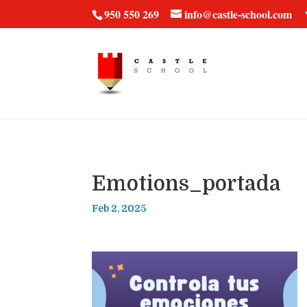
vt57fcc36k
950 550 269
info@castle-school.com
Emotions_portada
Feb 2, 2025