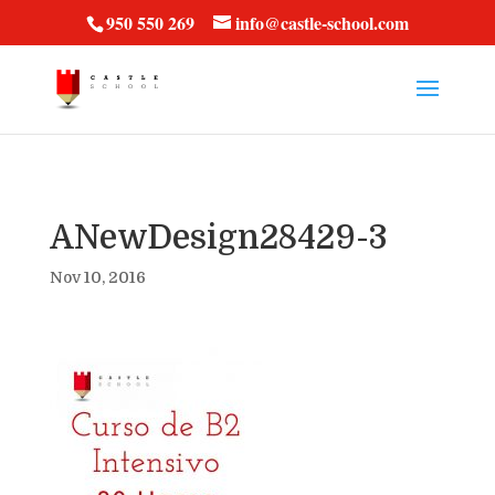
vt57fcc36k
950 550 269
info@castle-school.com
ANewDesign28429-3
Nov 10, 2016