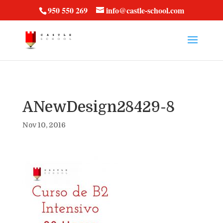
vt57fcc36k
950 550 269
info@castle-school.com
ANewDesign28429-8
Nov 10, 2016