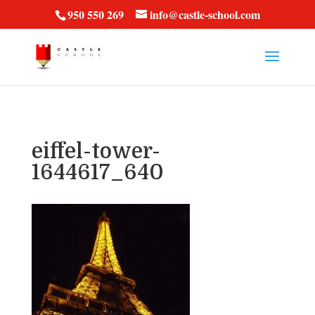
vt57fcc36k
950 550 269
info@castle-school.com
eiffel-tower-
1644617_640