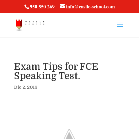
vt57fcc36k
950 550 269
info@castle-school.com
Exam Tips for FCE
Speaking Test.
Dic 2, 2013