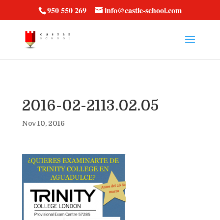
vt57fcc36k
950 550 269
info@castle-school.com
2016-02-2113.02.05
Nov 10, 2016