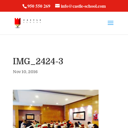
vt57fcc36k
950 550 269
info@castle-school.com
IMG_2424-3
Nov 10, 2016