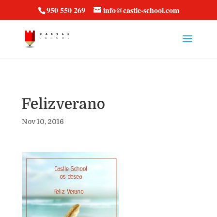
vt57fcc36k
950 550 269
info@castle-school.com
Felizverano
Nov 10, 2016