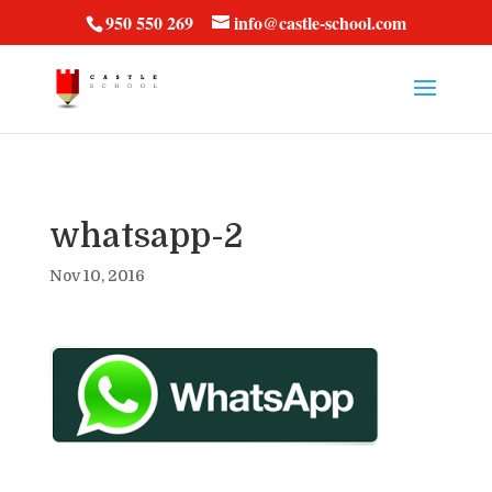
vt57fcc36k
950 550 269
info@castle-school.com
whatsapp-2
Nov 10, 2016