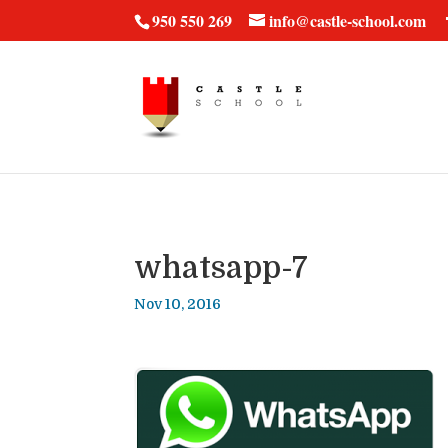
vt57fcc36k
950 550 269
info@castle-school.com
whatsapp-7
Nov 10, 2016