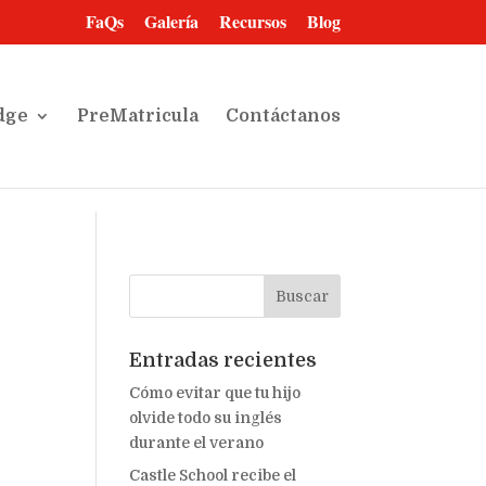
FaQs
Galería
Recursos
Blog
dge
PreMatricula
Contáctanos
Entradas recientes
Cómo evitar que tu hijo
olvide todo su inglés
durante el verano
Castle School recibe el