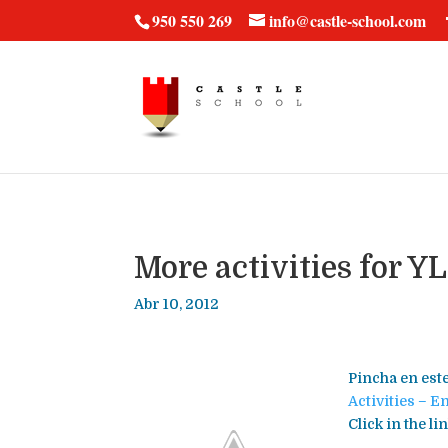
vt57fcc36k
950 550 269
info@castle-school.com
More activities for YL
Abr 10, 2012
Pincha en este
Activities – 
Click in the l