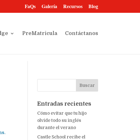
FaQs
Galería
Recursos
Blog
dge
PreMatricula
Contáctanos
Entradas recientes
Cómo evitar que tu hijo
olvide todo su inglés
durante el verano
ms.
Castle School recibe el