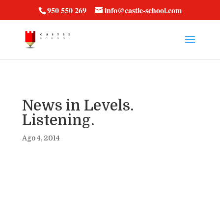
vt57fcc36k
950 550 269
info@castle-school.com
News in Levels.
Listening.
Ago 4, 2014