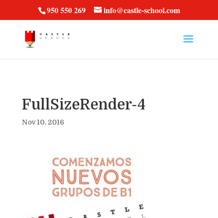
vt57fcc36k
950 550 269
info@castle-school.com
FullSizeRender-4
Nov 10, 2016