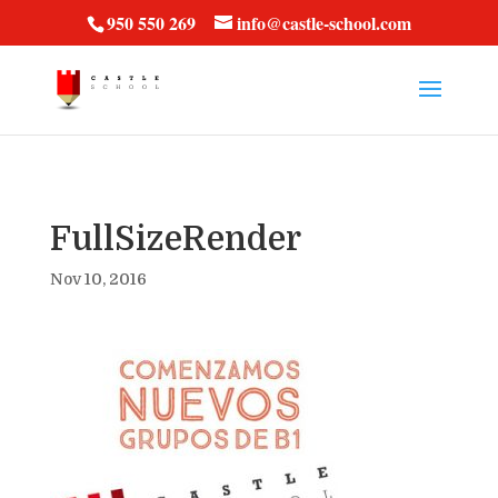
vt57fcc36k
950 550 269
info@castle-school.com
FullSizeRender
Nov 10, 2016