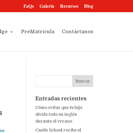
FaQs
Galería
Recursos
Blog
dge
PreMatricula
Contáctanos
Entradas recientes
Cómo evitar que tu hijo
s
olvide todo su inglés
durante el verano
Castle School recibe el
ave