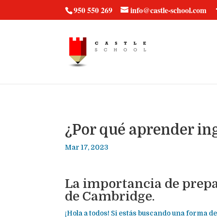
vt57fcc36k
950 550 269
info@castle-school.com
¿Por qué aprender in
Mar 17, 2023
La importancia de prepa
de Cambridge.
¡Hola a todos! Si estás buscando una forma de