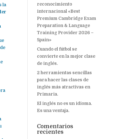
reconocimiento
 la
internacional «Best
der
Premium Cambridge Exam
Preparation & Language
a
Training Provider 2026 –
Spain»
ue
ede
Cuando el fútbol se
convierte en la mejor clase
de
de inglés.
2 herramientas sencillas
para hacer las clases de
inglés más atractivas en
ora
Primaria.
El inglés no es un idioma.
Es una ventaja.
a
Comentarios
u
recientes