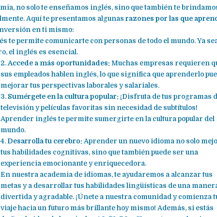
mia, no solo te enseñamos inglés, sino que también te brindamos
almente. Aquí te presentamos algunas
razones por las que apren
inversión en ti mismo:
s te permite comunicarte con personas de todo el mundo. Ya se
o, el inglés es esencial.
2.
Accede a más oportunidades:
Muchas em
presas requieren q
sus empleados hablen inglés, lo que significa que aprenderlo pu
mejorar tus perspectivas laborales y salariales.
3.
Sumérgete en la cultura popular:
¡Disfruta de tus programas 
televisión y películas favoritas sin necesidad de subtítulos!
Aprender inglés te permite sumergirte en la cultura popular del
mundo.
4.
Desarrolla tu cerebro:
Aprender un nuevo idioma no solo mej
tus habilidades cognitivas, sino que también puede ser una
experiencia emocionante y enriquecedora.
En nuestra academia de idiomas, te ayudaremos a alcanzar tus
metas y a desarrollar tus habilidades lingüísticas de una maner
divertida y agradable. ¡Únete a nuestra comunidad y comienza t
viaje hacia un futuro más brillante hoy mismo! Además, si estás