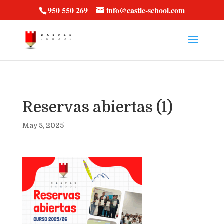
vt57fcc36k
950 550 269
info@castle-school.com
Reservas abiertas (1)
May 8, 2025