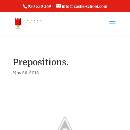
vt57fcc36k
950 550 269
info@castle-school.com
Prepositions.
Nov 26, 2013