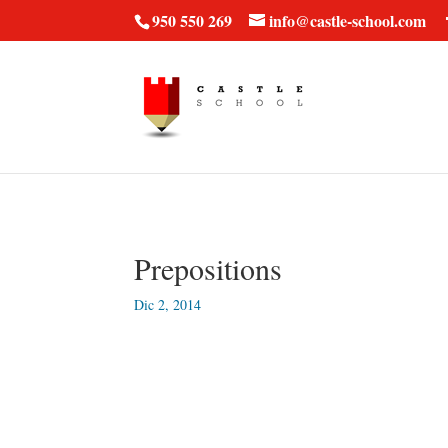
vt57fcc36k
950 550 269
info@castle-school.com
Prepositions
Dic 2, 2014