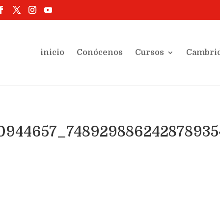
inicio
Conócenos
Cursos
Cambri
0944657_748929886242878935