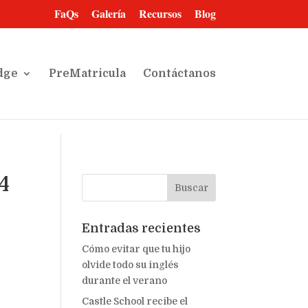
FaQs
Galería
Recursos
Blog
dge
PreMatricula
Contáctanos
4
Entradas recientes
Cómo evitar que tu hijo
olvide todo su inglés
durante el verano
Castle School recibe el