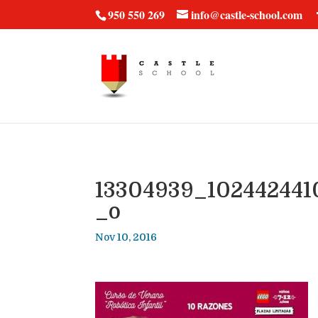
vt57fcc36k
950 550 269
info@castle-school.com
13304939_102442441
_o
Nov 10, 2016