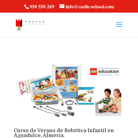
vt57fcc36k
950 550 269
info@castle-school.com
Curso de Verano de Robótica Infantil en
Aguadulce, Almería.