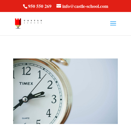
vt57fcc36k
950 550 269
info@castle-school.com