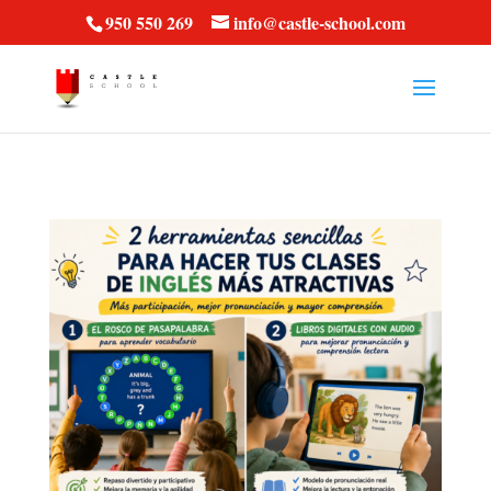
vt57fcc36k
950 550 269
info@castle-school.com