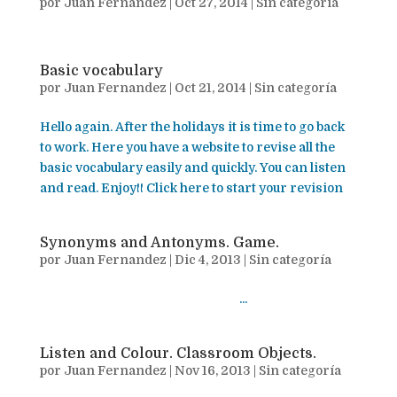
por
Juan Fernandez
|
Oct 27, 2014
|
Sin categoría
Basic vocabulary
por
Juan Fernandez
|
Oct 21, 2014
|
Sin categoría
Hello again. After the holidays it is time to go back
to work. Here you have a website to revise all the
basic vocabulary easily and quickly. You can listen
and read. Enjoy!! Click here to start your revision
Synonyms and Antonyms. Game.
por
Juan Fernandez
|
Dic 4, 2013
|
Sin categoría
...
Listen and Colour. Classroom Objects.
por
Juan Fernandez
|
Nov 16, 2013
|
Sin categoría