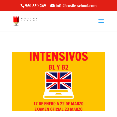
vt57fcc36k
950 550 269
info@castle-school.com