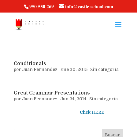
vt57fcc36k
950 550 269
info@castle-school.com
Conditionals
por
Juan Fernandez
|
Ene 20, 2015
|
Sin categoría
Great Grammar Presentations
por
Juan Fernandez
|
Jun 24, 2014
|
Sin categoría
Click HERE